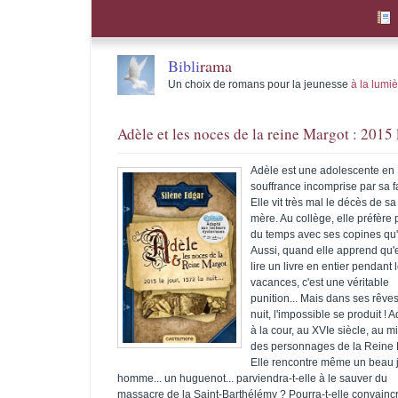
Bibli
rama
Un choix de romans pour la jeunesse
à la lumi
Adèle et les noces de la reine Margot : 2015 l
Adèle est une adolescente en
souffrance incomprise par sa f
Elle vit très mal le décès de s
mère. Au collège, elle préfère
du temps avec ses copines qu'
Aussi, quand elle apprend qu'e
lire un livre en entier pendant 
vacances, c'est une véritable
punition... Mais dans ses rêves
nuit, l'impossible se produit ! A
à la cour, au XVIe siècle, au mi
des personnages de la Reine 
Elle rencontre même un beau 
homme... un huguenot... parviendra-t-elle à le sauver du
massacre de la Saint-Barthélémy ? Pourra-t-elle convainc